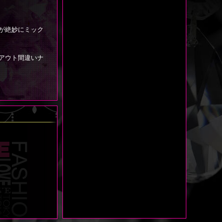
が絶妙にミック
アウト間違いナ
しまう曲線美！
さが奇跡的に同居
ない展開が続出だ
！
ーンへのエクスト