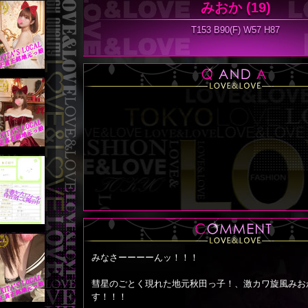
みおか
(19)
T153 B90(F) W57 H87
みなさーーーーんッ！！！
彗星のごとく現れた地元秋田っ子！、激カワ旋風みお
す！！！