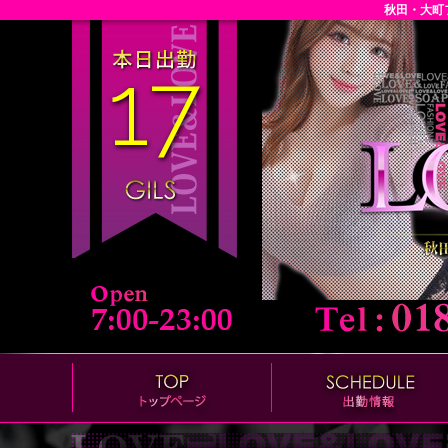
秋田・大町
17