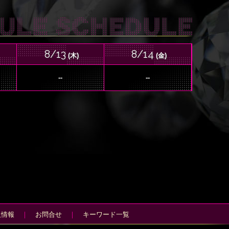
きと小悪魔的なア
8/13
8/14
(木)
(金)
！
--
--
と
い致します(^^♪
人情報
｜
お問合せ
｜
キーワード一覧