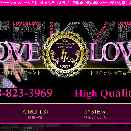
ファッションルーム『トウキョウラブ＆ラブ』低料金で質の高いソープ遊びを楽し