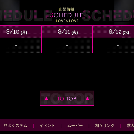
一度味わえば、脳天直撃の電撃が走ること必至ッ！！
そして彼女の騎〇位、これがまた凄い！しなやかな動
プローチで、あなたの理性はグラウンドに沈没！
8/10
8/11
8/12
体感した人だけが知る新世界が待っている！！
(月)
(火)
(水)
地元っ子の愛嬌・激カワ・最高峰のテクの三拍子！！
--
--
--
みおかワールド、開幕でーーーす！！！！
☆☆☆☆☆☆☆☆☆☆☆☆☆☆☆☆☆☆☆☆☆
女の子を応援するため
ヘブン口コミレビューお願い致します
ビジュアルや性格 雰囲気などレビューしていただく
女の子のモチベーションにつながりますので宜しくお願
プレイ内容は非承認になってしまいます
料金システム
｜
イベント
｜
ムービー
｜
相互リンク
｜
求
こちらの書式をご活用ください