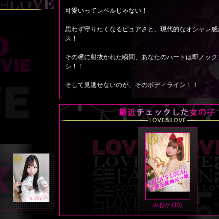
可愛いってレベルじゃない！
思わず守りたくなるピュアさと、現代的なオシャレ感
ス！
その瞳に射抜かれた瞬間、あなたのハートは即ノック
シ！！
そして見逃せないのが、そのボディライン！！
小柄ながらしなやかに引き締まり、思わず手が伸びて
まるでティーンエージャーの無邪気さと女の子の妖艶
しているかのよう！！
スタートダッシュからクライマックスまで、目が離せ
ッッ！！！
さらに、みおかちゃんのサービスはただ者じゃない！
舌先から繰り出されるア〇ル舐めは、まさに未体験ゾ
リームダイブ！！