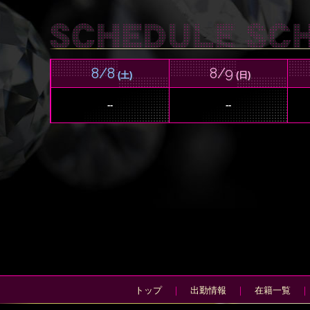
8/8
8/9
(土)
(日)
--
--
トップ
｜
出勤情報
｜
在籍一覧
｜