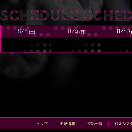
8/8
8/9
8/10
(土)
(日)
--
--
--
トップ
｜
出勤情報
｜
在籍一覧
｜
料金シス